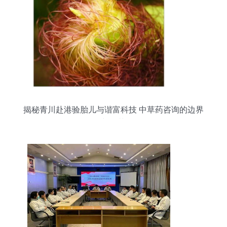
揭秘青川赴港验胎儿与谐富科技 中草药咨询的边界
与规范