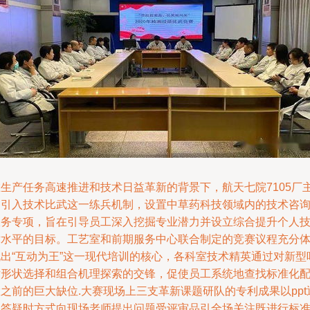
在生产任务高速推进和技术日益革新的背景下，航天七院7105厂
动引入技术比武这一练兵机制，设置中草药科技领域内的技术咨
服务专项，旨在引导员工深入挖掘专业潜力并设立综合提升个人
术水平的目标。工艺室和前期服务中心联合制定的竞赛议程充分
现出“互动为王”这一现代培训的核心，各科室技术精英通过对新型
片形状选择和组合机理探索的交锋，促使员工系统地查找标准化
之前的巨大缺位.大赛现场上三支革新课题研队的专利成果以ppt
报答疑时方式向现场老师提出问题受评审品引全场关注既进行标